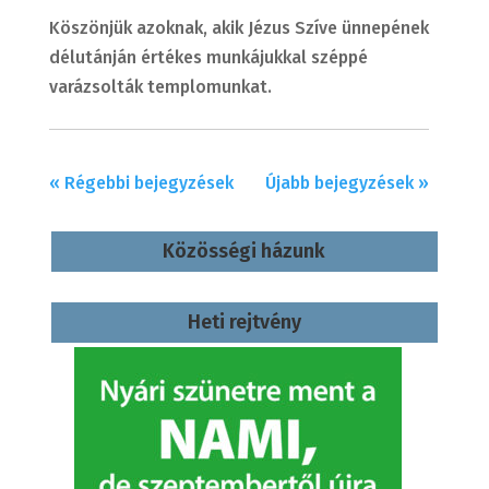
Köszönjük azoknak, akik Jézus Szíve ünnepének
délutánján értékes munkájukkal széppé
varázsolták templomunkat.
« Régebbi bejegyzések
Újabb bejegyzések »
Közösségi házunk
Heti rejtvény