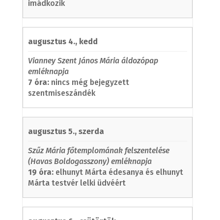
imádkozik
augusztus 4., kedd
Vianney Szent János Mária áldozópap
emléknapja
7 óra:
nincs még bejegyzett
szentmiseszándék
augusztus 5., szerda
Szűz Mária főtemplomának felszentelése
(Havas Boldogasszony) emléknapja
19 óra:
elhunyt Márta édesanya és elhunyt
Márta testvér lelki üdvéért