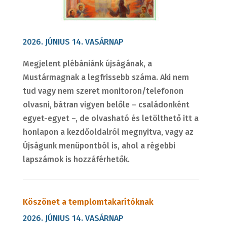
2026. JÚNIUS 14. VASÁRNAP
Megjelent plébániánk újságának, a
Mustármagnak a legfrissebb száma. Aki nem
tud vagy nem szeret monitoron/telefonon
olvasni, bátran vigyen belőle – családonként
egyet-egyet –, de olvasható és letölthető itt a
honlapon a kezdőoldalról megnyitva, vagy az
Újságunk menüpontból is, ahol a régebbi
lapszámok is hozzáférhetők.
Köszönet a templomtakarítóknak
2026. JÚNIUS 14. VASÁRNAP