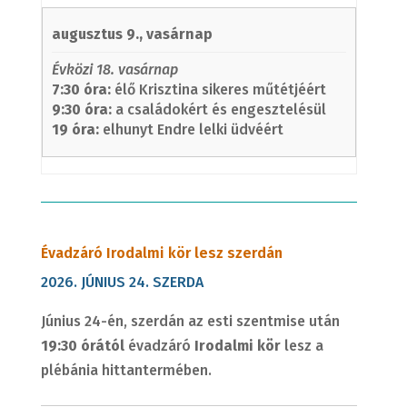
augusztus 9., vasárnap
Évközi 18. vasárnap
7:30 óra:
élő Krisztina sikeres műtétjéért
9:30 óra:
a családokért és engesztelésül
19 óra:
elhunyt Endre lelki üdvéért
Évadzáró Irodalmi kör lesz szerdán
2026. JÚNIUS 24. SZERDA
Június 24-én, szerdán az esti szentmise után
19:30 órától
évadzáró
Irodalmi kör
lesz a
plébánia hittantermében.