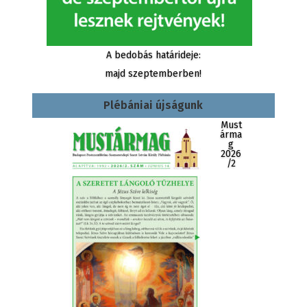
A bedobás határideje:
majd szeptemberben!
Plébániai újságunk
Must
árma
g
2026
/2