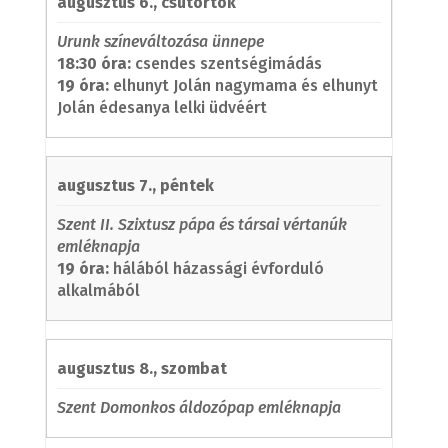
augusztus 6., csütörtök
Urunk színeváltozása ünnepe
18:30 óra:
csendes szentségimádás
19 óra:
elhunyt Jolán nagymama és elhunyt
Jolán édesanya lelki üdvéért
augusztus 7., péntek
Szent II. Szixtusz pápa és társai vértanúk
emléknapja
19 óra:
hálából házassági évforduló
alkalmából
augusztus 8., szombat
Szent Domonkos áldozópap emléknapja