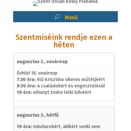
Szentmiséink rendje ezen a
héten
augusztus 2., vasárnap
Évközi 18. vasárnap
7:30 óra:
élő Krisztina sikeres műtétjéért
9:30 óra:
a családokért és engesztelésül
19 óra:
elhunyt Endre lelki üdvéért
augusztus 3., hétfő
19 óra:
mindazokért, akikért senki sem