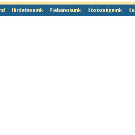
nd
Hirdetéseink
Plébánosunk
Közösségeink
Ka